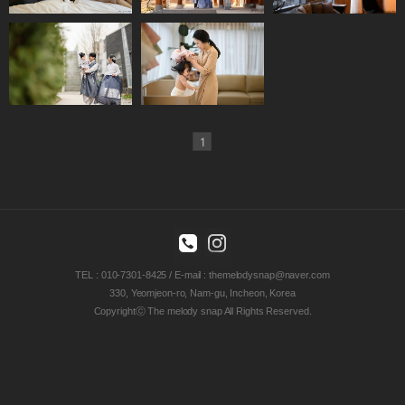
우설화
쉐어더모먼트
1
TEL : 010-7301-8425 / E-mail : themelodysnap@naver.com
330, Yeomjeon-ro, Nam-gu, Incheon, Korea
Copyrightⓒ The melody snap All Rights Reserved.