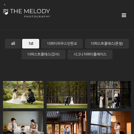
Sub
Promotion
Toggle
navigat
all
1st
더파티하우스인판교
더퍼스트클래스(문정)
더퍼스트클래스(강서)
시그니처파티플레이스
오라카이호텔(송
코트야드메리어트
광명테이크호텔
도)
(광교)
코트야드메리어트
광명테이크호텔
경원재
(판교)